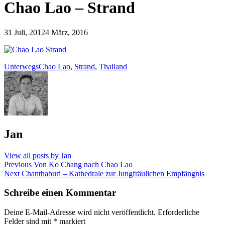
Chao Lao – Strand
31 Juli, 2012
4 März, 2016
Unterwegs
Chao Lao
,
Strand
,
Thailand
Published
Jan
by
View all posts by Jan
Beitragsnavigation
Previous
Previous
Von Ko Chang nach Chao Lao
Next
post:
Next
Chanthaburi – Kathedrale zur Jungfräulichen Empfängnis
post:
Schreibe einen Kommentar
Deine E-Mail-Adresse wird nicht veröffentlicht.
Erforderliche
Felder sind mit
*
markiert