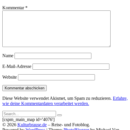
Kommentar
*
Name
E-Mail-Adresse
Website
Diese Website verwendet Akismet, um Spam zu reduzieren.
Erfahre,
wie deine Kommentardaten verarbeitet werden.
Search
Search
for:
[cspm_main_map id='4076']
Submit
©
2026
Kulturbrause.de
–
Reise- und Fotoblog.
Powered by
WordPress
|
Theme:
PhotoBlogger
by Michael Van