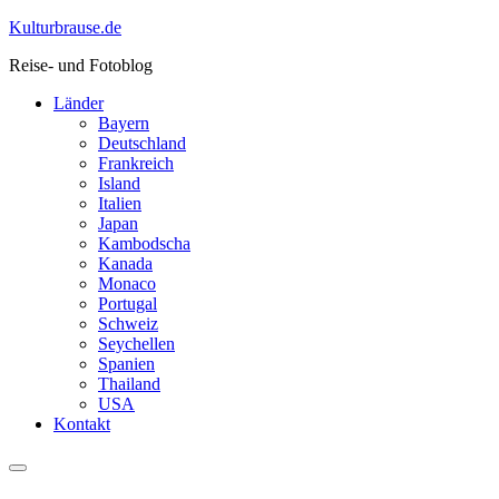
Skip
Kulturbrause.de
to
Reise- und Fotoblog
content
Länder
Bayern
Deutschland
Frankreich
Island
Italien
Japan
Kambodscha
Kanada
Monaco
Portugal
Schweiz
Seychellen
Spanien
Thailand
USA
Kontakt
Menu