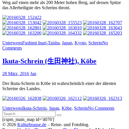
Weg auf einen mehr als 200 Meter hohen Berg, auf dessen Spitze
das Allerheiligste des Schreins thront.
Unterwegs
Fushimi Inari-Taisha
,
Japan
,
Kyoto
,
Schrein
No
Comments
Ikuta-Schrein (生田神社), Kōbe
28 März, 2016
Jan
Der Ikuta-Schrein in Kōbe ist wahrscheinlich einer der ältesten
Schreine des Landes.
Unterwegs
Ikuta-Schrein
,
Japan
,
Kōbe
,
Schrein
No Comments
Search
Search
for:
[cspm_main_map id='4076']
Submit
©
2026
Kulturbrause.de
–
Reise- und Fotoblog.