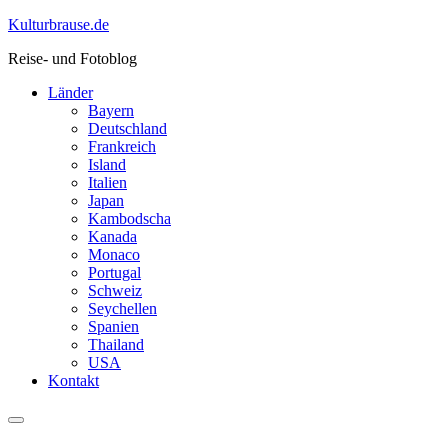
Skip
Kulturbrause.de
to
Reise- und Fotoblog
content
Länder
Bayern
Deutschland
Frankreich
Island
Italien
Japan
Kambodscha
Kanada
Monaco
Portugal
Schweiz
Seychellen
Spanien
Thailand
USA
Kontakt
Menu