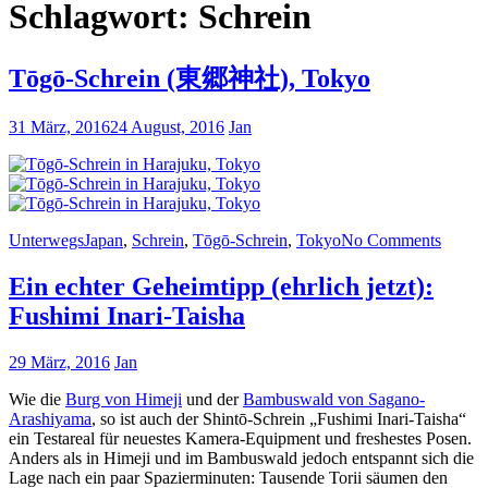
Schlagwort:
Schrein
Tōgō-Schrein (東郷神社), Tokyo
31 März, 2016
24 August, 2016
Jan
Unterwegs
Japan
,
Schrein
,
Tōgō-Schrein
,
Tokyo
No Comments
Ein echter Geheimtipp (ehrlich jetzt):
Fushimi Inari-Taisha
29 März, 2016
Jan
Wie die
Burg von Himeji
und der
Bambuswald von Sagano-
Arashiyama
, so ist auch der Shintō-Schrein „Fushimi Inari-Taisha“
ein Testareal für neuestes Kamera-Equipment und freshestes Posen.
Anders als in Himeji und im Bambuswald jedoch entspannt sich die
Lage nach ein paar Spazierminuten: Tausende Torii säumen den