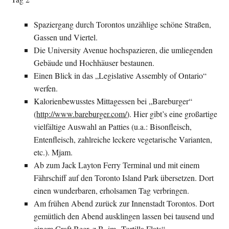
Spaziergang durch Torontos unzählige schöne Straßen,
Gassen und Viertel.
Die University Avenue hochspazieren, die umliegenden
Gebäude und Hochhäuser bestaunen.
Einen Blick in das „Legislative Assembly of Ontario“
werfen.
Kalorienbewusstes Mittagessen bei „Bareburger“
(
http://www.bareburger.com/
). Hier gibt’s eine großartige
vielfältige Auswahl an Patties (u.a.: Bisonfleisch,
Entenfleisch, zahlreiche leckere vegetarische Varianten,
etc.). Mjam.
Ab zum Jack Layton Ferry Terminal und mit einem
Fährschiff auf den Toronto Island Park übersetzen. Dort
einen wunderbaren, erholsamen Tag verbringen.
Am frühen Abend zurück zur Innenstadt Torontos. Dort
gemütlich den Abend ausklingen lassen bei tausend und
einem Craft Beer, z.B. im „Tortilla Flats“