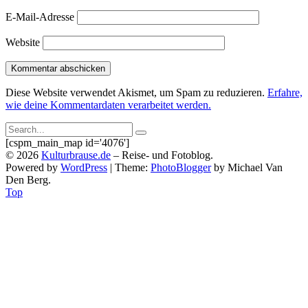
E-Mail-Adresse
Website
Diese Website verwendet Akismet, um Spam zu reduzieren.
Erfahre,
wie deine Kommentardaten verarbeitet werden.
Search
Search
for:
[cspm_main_map id='4076']
Submit
©
2026
Kulturbrause.de
–
Reise- und Fotoblog.
Powered by
WordPress
|
Theme:
PhotoBlogger
by Michael Van
Den Berg.
Top