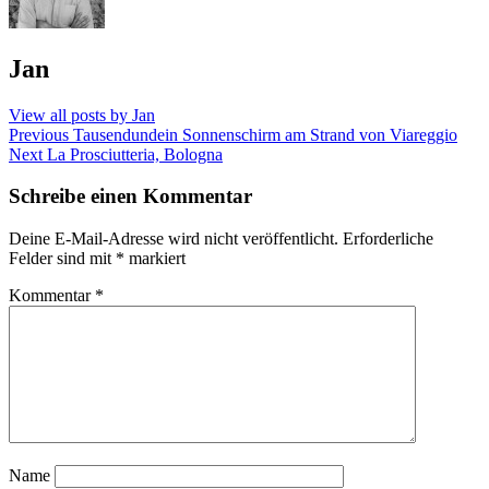
Published
Jan
by
View all posts by Jan
Beitragsnavigation
Previous
Previous
Tausendundein Sonnenschirm am Strand von Viareggio
Next
post:
Next
La Prosciutteria, Bologna
post:
Schreibe einen Kommentar
Deine E-Mail-Adresse wird nicht veröffentlicht.
Erforderliche
Felder sind mit
*
markiert
Kommentar
*
Name