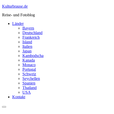
Skip
Kulturbrause.de
to
Reise- und Fotoblog
content
Länder
Bayern
Deutschland
Frankreich
Island
Italien
Japan
Kambodscha
Kanada
Monaco
Portugal
Schweiz
Seychellen
Spanien
Thailand
USA
Kontakt
Menu