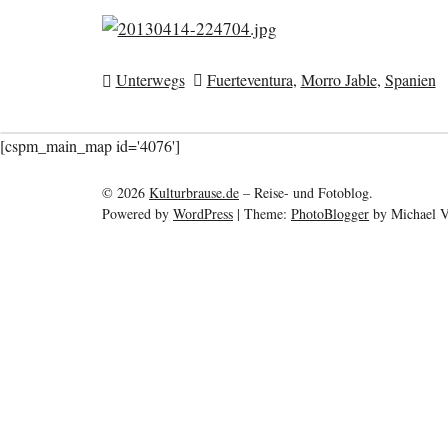
Unterwegs
Fuerteventura
,
Morro Jable
,
Spanien
[cspm_main_map id='4076']
©
2026
Kulturbrause.de
–
Reise- und Fotoblog.
Powered by
WordPress
|
Theme:
PhotoBlogger
by Michael V