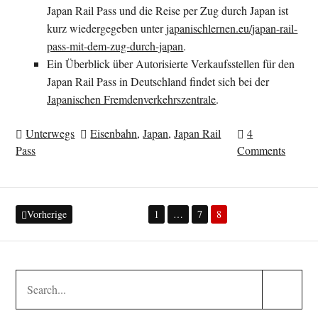
Japan Rail Pass und die Reise per Zug durch Japan ist
kurz wiedergegeben unter
japanischlernen.eu/japan-rail-
pass-mit-dem-zug-durch-japan
.
Ein Überblick über Autorisierte Verkaufsstellen für den
Japan Rail Pass in Deutschland findet sich bei der
Japanischen Fremdenverkehrszentrale
.
Unterwegs
Eisenbahn
,
Japan
,
Japan Rail
4
Pass
Comments
Seitennummerierung
Vorherige
1
…
7
8
der
Beiträge
Search
Search
for:
Submit