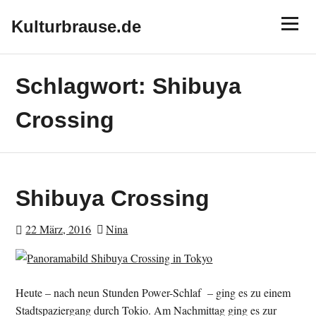
Skip
Menu
to
Kulturbrause.de
content
Schlagwort:
Shibuya
Crossing
Shibuya Crossing
22 März, 2016
Nina
Heute – nach neun Stunden Power-Schlaf – ging es zu einem
Stadtspaziergang durch Tokio. Am Nachmittag ging es zur