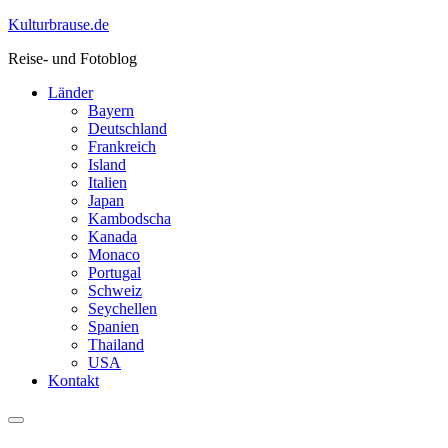
Skip
Kulturbrause.de
to
Reise- und Fotoblog
content
Länder
Bayern
Deutschland
Frankreich
Island
Italien
Japan
Kambodscha
Kanada
Monaco
Portugal
Schweiz
Seychellen
Spanien
Thailand
USA
Kontakt
Menu