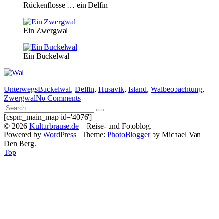
Rückenflosse … ein Delfin
Ein Zwergwal
Ein Buckelwal
Unterwegs
Buckelwal
,
Delfin
,
Husavik
,
Island
,
Walbeobachtung
,
Zwergwal
No Comments
Search
Search
for:
[cspm_main_map id='4076']
Submit
©
2026
Kulturbrause.de
–
Reise- und Fotoblog.
Powered by
WordPress
|
Theme:
PhotoBlogger
by Michael Van
Den Berg.
Top