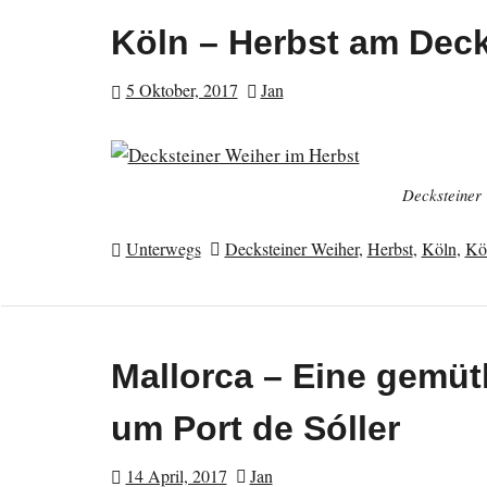
Köln – Herbst am Deck
5 Oktober, 2017
Jan
Decksteiner
Unterwegs
Decksteiner Weiher
,
Herbst
,
Köln
,
Kö
Mallorca – Eine gemü
um Port de Sóller
14 April, 2017
Jan