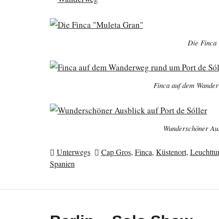
Die Finca
Finca auf dem Wander
Wunderschöner Ausb
Unterwegs
Cap Gros
,
Finca
,
Küstenort
,
Leuchttu
Spanien