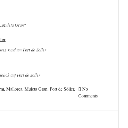
 „Muleta Gran“
weg rund um Port de Sóller
lick auf Port de Sóller
rm
,
Mallorca
,
Muleta Gran
,
Port de Sóller
,
No
Comments