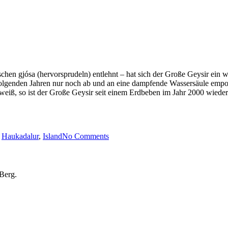
schen gjósa (hervorsprudeln) entlehnt – hat sich der Große Geysir ein
hfolgenden Jahren nur noch ab und an eine dampfende Wassersäule empo
weiß, so ist der Große Geysir seit einem Erdbeben im Jahr 2000 wieder 
,
Haukadalur
,
Island
No Comments
Berg.