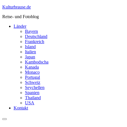
Skip
Kulturbrause.de
to
Reise- und Fotoblog
content
Länder
Bayern
Deutschland
Frankreich
Island
Italien
Japan
Kambodscha
Kanada
Monaco
Portugal
Schweiz
Seychellen
Spanien
Thailand
USA
Kontakt
Menu