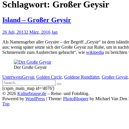
Schlagwort:
Großer Geysir
Island – Großer Geysir
26 Juli, 2013
2 März, 2016
Jan
Als Namensgeber aller Geysire – der Begriff „Geysir“ ist dem isländi
aus; wenig später setzte sich der Große Geysir zur Ruhe, um in nac
Schmierseife zum Ausbrechen gebracht“, wie
wikipedia
zu berichten 
Der Große Geysir
Unterwegs
Geysir
,
Golden Circle
,
Goldene Rundfahrt
,
Großer Geysir
Search
Search
for:
[cspm_main_map id='4076']
Submit
©
2026
Kulturbrause.de
–
Reise- und Fotoblog.
Powered by
WordPress
|
Theme:
PhotoBlogger
by Michael Van Den 
Top