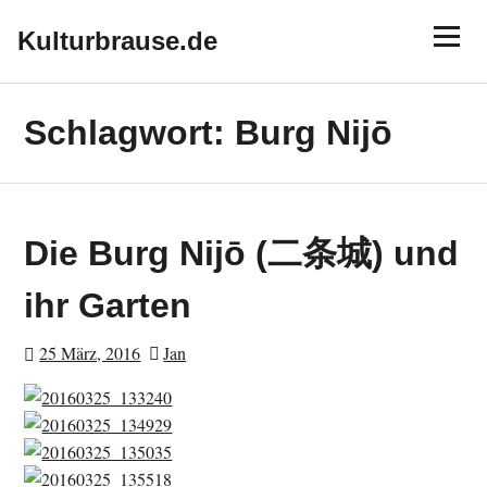
Skip
Menu
to
Kulturbrause.de
content
Schlagwort:
Burg Nijō
Die Burg Nijō (二条城) und
ihr Garten
25 März, 2016
Jan