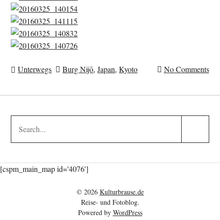
Unterwegs
Burg Nijō
,
Japan
,
Kyoto
No Comments
Search
Search
for:
Submit
[cspm_main_map id='4076']
©
2026
Kulturbrause.de
Reise- und Fotoblog.
Powered by
WordPress